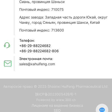
Сиань, провинция Шэньси
Почтовый индекс: 710075
Адрес завода: Западная часть дороги Юкай, округ
Чанву, город Сяньян, провинция Шанси, Китай
Почтовый индекс: 713600
Телефон:
+86-29-88224682
+86-29-88224682-806
Электронная почта:
sales@xahuifeng.com
Авторское право © 2023 Shaanxi HuiFeng Pharmaceutical Ltd.
陕ICP备2023005428号-1
Powered by www.300.cn
Лицензия на ведение бизнеса
SEO