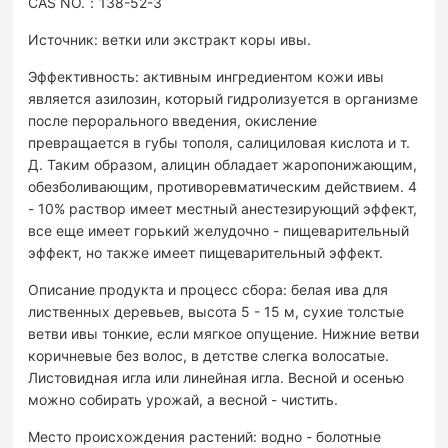
CAS NO.：138-52-3
Источник: ветки или экстракт коры ивы.
Эффективность: активным ингредиентом кожи ивы
является азилозин, который гидролизуется в организме
после перорального введения, окисление
превращается в губы тополя, салициловая кислота и т.
Д. Таким образом, алицин обладает жаропонижающим,
обезболивающим, противоревматическим действием. 4
- 10% раствор имеет местный анестезирующий эффект,
все еще имеет горький желудочно - пищеварительный
эффект, но также имеет пищеварительный эффект.
Описание продукта и процесс сбора: белая ива для
лиственных деревьев, высота 5 - 15 м, сухие толстые
ветви ивы тонкие, если мягкое опущение. Нижние ветви
коричневые без волос, в детстве слегка волосатые.
Листовидная игла или линейная игла. Весной и осенью
можно собирать урожай, а весной - чистить.
Место происхождения растений: водно - болотные